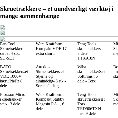
Skruetrækkere – et uundværligt værktøj i
mange sammenhænge
ParkTool
Wera Kraftform
Teng Tools
Mi
Skruetrækker
Kompakt VDE 17
skruetrækkersæt
Sk
sæt af 4 stk. -
extra slim 1
8 dele
me
SD-SET
TTX918N
BATO
Atredo -
Wiha
Bo
Skruetrækkersæt
Skruetrækkersæt -
skruetrækkerSæt
Im
VDE 1000V
Stjerne og
SoftFinish 6
sk
kærv/Ph/Pz 8
almindelig- 5 stk -
dele - Torx
dele
Sorte håndtag
Proxxon Micro
Wera Kraftform
Teng Tools
Mi
skruetrækker
Kompakt Stubby
skruetrækkersæt
Sk
sæt- 13 dele
Magasin RA 1, 6
Torx
me
dele
TED906TXN
med 9 dele