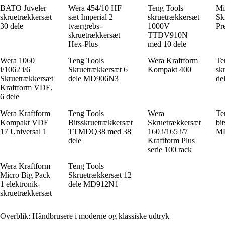
BATO Juveler
Wera 454/10 HF
Teng Tools
Mi
skruetrækkersæt
sæt Imperial 2
skruetrækkersæt
Sk
30 dele
tværgrebs-
1000V
Pr
skruetrækkersæt
TTDV910N
Hex-Plus
med 10 dele
Wera 1060
Teng Tools
Wera Kraftform
Te
i/1062 i/6
Skruetrækkersæt 6
Kompakt 400
sk
Skruetrækkersæt
dele MD906N3
de
Kraftform VDE,
6 dele
Wera Kraftform
Teng Tools
Wera
Te
Kompakt VDE
Bitsskruetrækkersæt
Skruetrækkersæt
bi
17 Universal 1
TTMDQ38 med 38
160 i/165 i/7
M
dele
Kraftform Plus
serie 100 rack
Wera Kraftform
Teng Tools
Micro Big Pack
Skruetrækkersæt 12
1 elektronik-
dele MD912N1
skruetrækkersæt
Overblik: Håndbrusere i moderne og klassiske udtryk