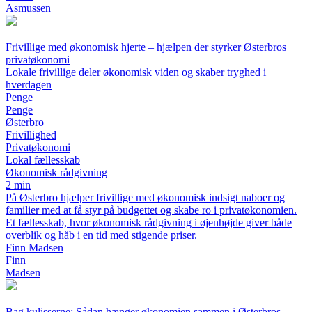
Asmussen
Frivillige med økonomisk hjerte – hjælpen der styrker Østerbros
privatøkonomi
Lokale frivillige deler økonomisk viden og skaber tryghed i
hverdagen
Penge
Penge
Østerbro
Frivillighed
Privatøkonomi
Lokal fællesskab
Økonomisk rådgivning
2 min
På Østerbro hjælper frivillige med økonomisk indsigt naboer og
familier med at få styr på budgettet og skabe ro i privatøkonomien.
Et fællesskab, hvor økonomisk rådgivning i øjenhøjde giver både
overblik og håb i en tid med stigende priser.
Finn Madsen
Finn
Madsen
Bag kulisserne: Sådan hænger økonomien sammen i Østerbros