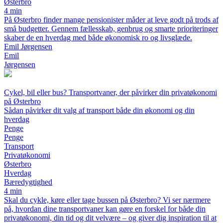
Østerbro
4 min
På Østerbro finder mange pensionister måder at leve godt på trods af
små budgetter. Gennem fællesskab, genbrug og smarte prioriteringer
skaber de en hverdag med både økonomisk ro og livsglæde.
Emil Jørgensen
Emil
Jørgensen
Cykel, bil eller bus? Transportvaner, der påvirker din privatøkonomi
på Østerbro
Sådan påvirker dit valg af transport både din økonomi og din
hverdag
Penge
Penge
Transport
Privatøkonomi
Østerbro
Hverdag
Bæredygtighed
4 min
Skal du cykle, køre eller tage bussen på Østerbro? Vi ser nærmere
på, hvordan dine transportvaner kan gøre en forskel for både din
privatøkonomi, din tid og dit velvære – og giver dig inspiration til at