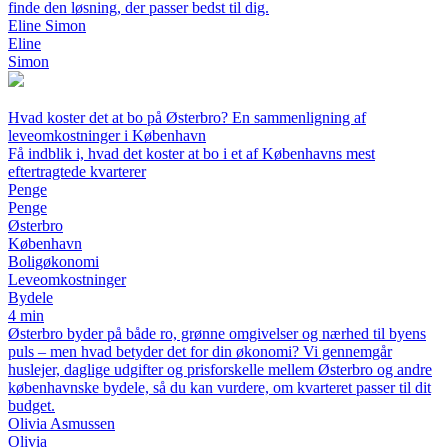
finde den løsning, der passer bedst til dig.
Eline Simon
Eline
Simon
Hvad koster det at bo på Østerbro? En sammenligning af
leveomkostninger i København
Få indblik i, hvad det koster at bo i et af Københavns mest
eftertragtede kvarterer
Penge
Penge
Østerbro
København
Boligøkonomi
Leveomkostninger
Bydele
4 min
Østerbro byder på både ro, grønne omgivelser og nærhed til byens
puls – men hvad betyder det for din økonomi? Vi gennemgår
huslejer, daglige udgifter og prisforskelle mellem Østerbro og andre
københavnske bydele, så du kan vurdere, om kvarteret passer til dit
budget.
Olivia Asmussen
Olivia