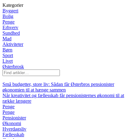
Kategorier
Byggeri
Bolig
Penge
Erhverv
Sundhed
Mad
Aktiviteter
Børn
Sport
Livet
Østerbrosk
Små budgetter, store liv: Sådan får Østerbros pensionister
økonomien til at hænge sammen
Når kreativitet og fællesskab får pensionisternes økonomi til at
række længere
Penge
Penge
Pensionister
Økonomi
Hverdagsliv
Fællesskab