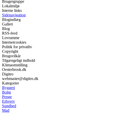
Brugergruppe
Lokalmiljø
Interne links
Sidenavigation
Blogindlæg
Galleri
Blog
RSS-feed
Lovramme
Internetcookies
Politik for privatliv
Copyright
Brugsvilkår
Tilgængeligt indhold
Klimaomstilling
Oesterbrosk.dk
Digitro
webmaster@digitro.dk
Kategorier
Byggeri
Bolig
Penge
Erhverv
Sundhed
Mad