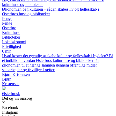
kulturhuse og biblioteker
Økonomien bag kulturen – sådan skabes liv og fællesskab i
Østerbros huse og biblioteker
Penge
Penge
Østerbro
Kulturhuse
Biblioteker
Lokaløkonomi
Frivillighed
6 min
Hvad koster det egentlig at skabe kultur og fællesskab i bydelen? Få
et indblik i, hvordan Østerbros kulturhuse og biblioteker får
økonomien til at hænge sammen gennem offentlige midler,
samarbejder og frivillige kræfter.
Bjørn Kristensen
Bjørn
Kristensen
Østerbrosk
Del og vis omsorg
X
Facebook
Instagram